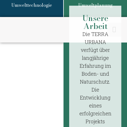
Umwelttechnologie
Umweltplanung
Unsere
Arbeit
DE
EN
Die TERRA
URBANA
verfügt über
Start
/
langjährige
Umweltplanung
/
Erfahrung im
Portfolio
Boden- und
Naturschutz.
Umweltplanung
Die
Entwicklung
eines
erfolgreichen
Projekts