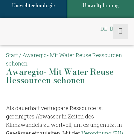
Umwelttechnologie
Umweltplanung
DE
EN
Start
/
Awaregio- Mit Water Reuse Ressourcen
schonen
Awaregio- Mit Water Reuse
Ressourcen schonen
Als dauerhaft verfügbare Ressource ist
gereinigtes Abwasser in Zeiten des
Klimawandels zu wertvoll, um es ungenutzt in
Gewässer einzuleiten. Mit der
Verordnung (EU)