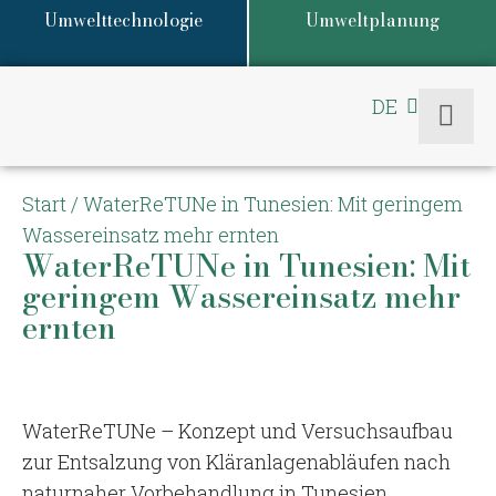
Umwelttechnologie
Umweltplanung
DE
EN
Start
/
WaterReTUNe in Tunesien: Mit geringem
Wassereinsatz mehr ernten
WaterReTUNe in Tunesien: Mit
geringem Wassereinsatz mehr
ernten
WaterReTUNe – Konzept und Versuchsaufbau
zur Entsalzung von Kläranlagenabläufen nach
naturnaher Vorbehandlung in Tunesien